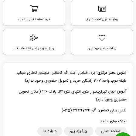
روش های پرداخت متنوع
قیمت منصفانه و مناسب
پرداخت اعتباری و آسان
ارسال سریع و امن مشخصات کالا
یزد، خیابان آیت الله کاشانی، مجتمع تجاری شهاب،
آدرس دفتر مرکزی:
طبقه دوم، واحد 307 (امکان خرید و تحویل حضوری وجود ندارد)
تهران،بلوار فتح, انتهای فتح 13، پلاک 126 (امکان تحویل
آدرس انبار:
حضوری وجود دارد)
36297791 (035)
تلفن های تماس:
لینک های مفید:
صفحه اصلی
چرا یزد پرو
درباره ما