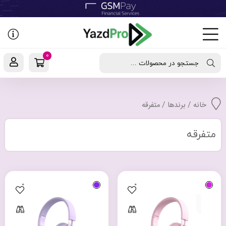
رفتن
به
نوشته‌ها
0
جستجو در محصولات ...
خانه
/ برندها / متفرقه
متفرقه
0
0