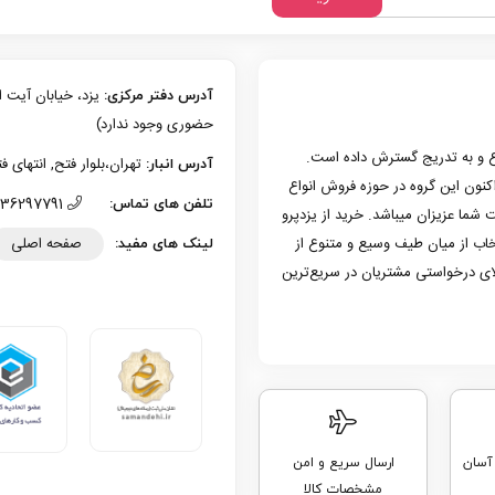
آدرس دفتر مرکزی:
حضوری وجود ندارد)
زی یزد فعالیت حرفه‌ای خود در حوزه موبایل را از سال 1386 شروع و به تدریج گسترش داده است.
تهران،بلوار فتح, انتهای فتح 13، پلاک 126 (امکان تحویل حضوری وجو
آدرس انبار:
به کار کرد. هم اکنون این گروه در حوزه فروش انواع
36297791 (035)
تلفن های تماس:
 شما عزیزان میباشد. خرید از یزدپرو
صفحه اصلی
تخاب از میان طیف وسیع و متنوع از
لینک های مفید:
لای درخواستی مشتریان در سریع‌ترین
 آسان
ارسال سریع و امن
مشخصات کالا