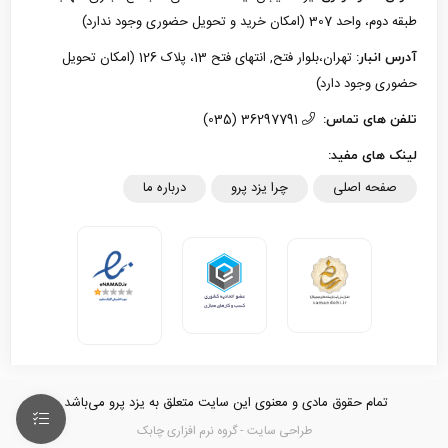
طبقه دوم، واحد 307 (امکان خرید و تحویل حضوری وجود ندارد)
تهران،بلوار فتح, انتهای فتح 13، پلاک 126 (امکان تحویل
آدرس انبار:
حضوری وجود دارد)
36297791 (035)
تلفن های تماس:
لینک های مفید:
صفحه اصلی
چرا یزد پرو
درباره ما
تمام حقوق مادی و معنوی این سایت متعلق به یزد پرو می‌باشد.
طراحی سایت - گروه نرم افزاری چابک