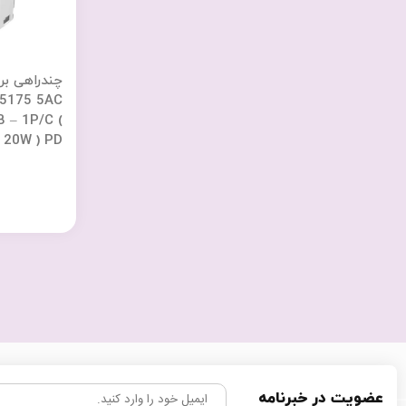
چندراهی بر
 5175 5AC
 – 1P/C (
20W ) PD با گارانتی 18 ماهه
عضویت در خبرنامه