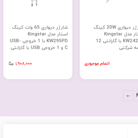
شارژر دیواری 20W کینگ
شارژر دیواری 65 وات کینگ
استار مدل Kingstar
استار مدل Kingstar
KW242PD با گارانتی 12
KW295PD با 1 خروجی USB-
ه شرکتی
C و 1 خروجی USB با گارانتی
18 ماهه شرکتی
اتمام موجودی
1,908,000
←