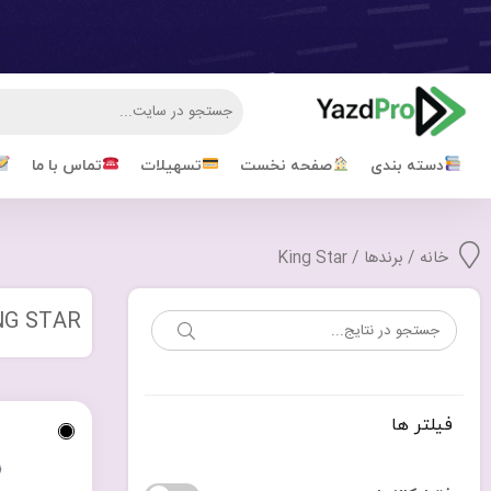
دسته بندی
صفحه نخست
تسهیلات
تماس با ما
خانه
/ برندها / King Star
NG STAR
فیلتر ها