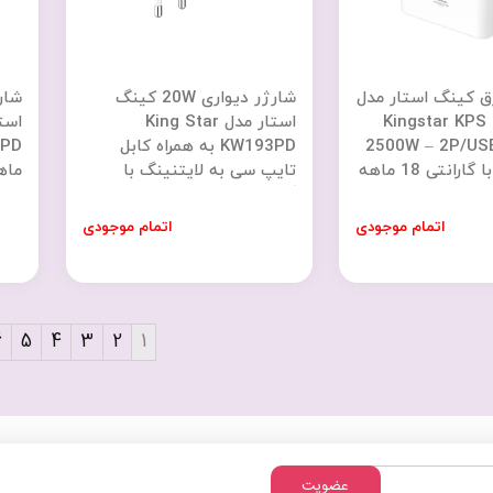
ق کینگ استار مدل
شارژر دیواری 20W کینگ
Kingstar KPS
استار مدل King Star
2500W – 2P/USB
KW193PD به همراه کابل
تایپ سی به لایتنینگ با
ماه
گارانتی 18 ماهه شرکتی
اتمام موجودی
اتمام موجودی
6
5
4
3
2
1
عضویت