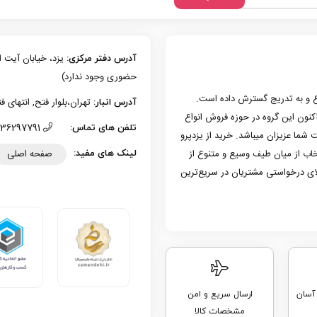
آدرس دفتر مرکزی:
حضوری وجود ندارد)
زی یزد فعالیت حرفه‌ای خود در حوزه موبایل را از سال 1386 شروع و به تدریج گسترش داده است.
تهران،بلوار فتح, انتهای فتح 13، پلاک 126 (امکان تحویل حضوری وجو
آدرس انبار:
به کار کرد. هم اکنون این گروه در حوزه فروش انواع
36297791 (035)
تلفن های تماس:
 شما عزیزان میباشد. خرید از یزدپرو
صفحه اصلی
تخاب از میان طیف وسیع و متنوع از
لینک های مفید:
لای درخواستی مشتریان در سریع‌ترین
 آسان
ارسال سریع و امن
مشخصات کالا