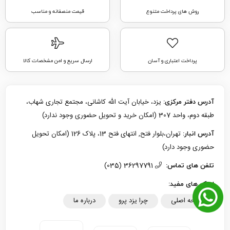
روش های پرداخت متنوع
قیمت منصفانه و مناسب
پرداخت اعتباری و آسان
ارسال سریع و امن مشخصات کالا
یزد، خیابان آیت الله کاشانی، مجتمع تجاری شهاب،
آدرس دفتر مرکزی:
طبقه دوم، واحد 307 (امکان خرید و تحویل حضوری وجود ندارد)
تهران،بلوار فتح, انتهای فتح 13، پلاک 126 (امکان تحویل
آدرس انبار:
حضوری وجود دارد)
36297791 (035)
تلفن های تماس:
لینک های مفید:
صفحه اصلی
چرا یزد پرو
درباره ما