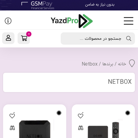
رفتن
به
نوشته‌ها
0
جستجو در محصولات ...
خانه
/ برندها / Netbox
NETBOX
0
0