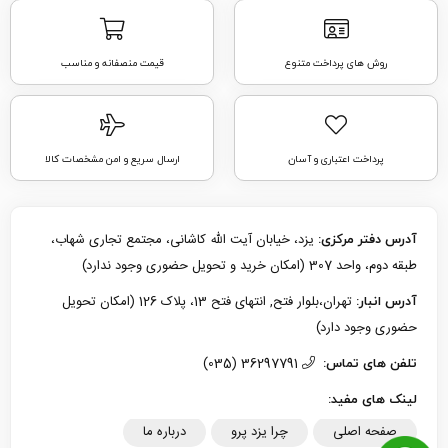
روش های پرداخت متنوع
قیمت منصفانه و مناسب
پرداخت اعتباری و آسان
ارسال سریع و امن مشخصات کالا
یزد، خیابان آیت الله کاشانی، مجتمع تجاری شهاب،
آدرس دفتر مرکزی:
طبقه دوم، واحد 307 (امکان خرید و تحویل حضوری وجود ندارد)
تهران،بلوار فتح, انتهای فتح 13، پلاک 126 (امکان تحویل
آدرس انبار:
حضوری وجود دارد)
36297791 (035)
تلفن های تماس:
لینک های مفید:
صفحه اصلی
چرا یزد پرو
درباره ما