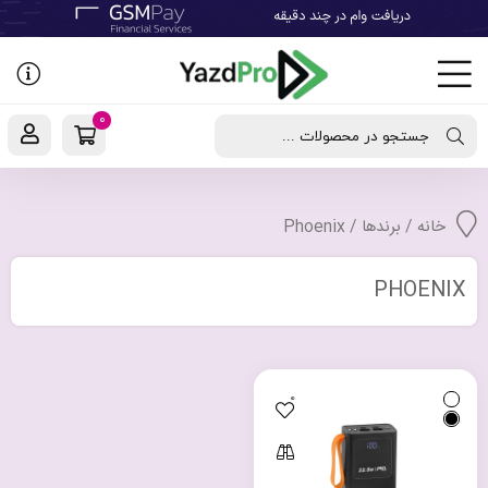
رفتن
به
نوشته‌ها
0
جستجو در محصولات ...
خانه
/ برندها / Phoenix
PHOENIX
0