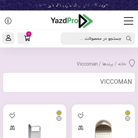
رفتن
به
نوشته‌ها
0
جستجو در محصولات ...
خانه
/ برندها / Viccoman
VICCOMAN
0
0