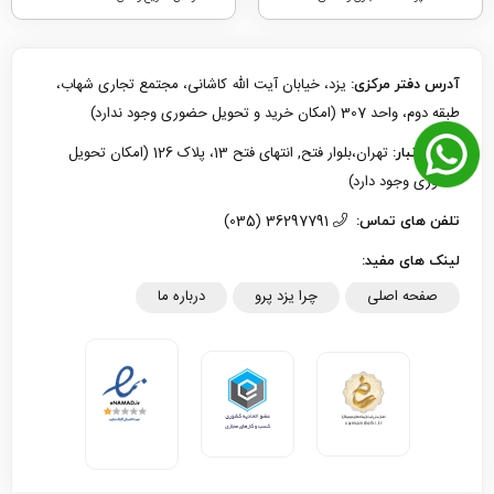
یزد، خیابان آیت الله کاشانی، مجتمع تجاری شهاب،
آدرس دفتر مرکزی:
طبقه دوم، واحد 307 (امکان خرید و تحویل حضوری وجود ندارد)
تهران،بلوار فتح, انتهای فتح 13، پلاک 126 (امکان تحویل
آدرس انبار:
حضوری وجود دارد)
36297791 (035)
تلفن های تماس:
لینک های مفید:
صفحه اصلی
چرا یزد پرو
درباره ما