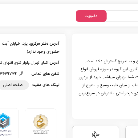
عضویت
آدرس دفتر مرکزی:
حضوری وجود ندارد)
زی یزد فعالیت حرفه‌ای خود در حوزه موبایل را از سال 1386 شروع و به تدریج گسترش داده است.
تهران،بلوار فتح, انتهای فتح 13، پلاک 126 (امکان تحویل حضوری وجو
آدرس انبار:
به کار کرد. هم اکنون این گروه در حوزه فروش انواع
36297791 (035)
تلفن های تماس:
 شما عزیزان میباشد. خرید از یزدپرو
صفحه اصلی
تخاب از میان طیف وسیع و متنوع از
لینک های مفید:
لای درخواستی مشتریان در سریع‌ترین