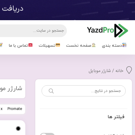
دسته بندی
صفحه نخست
تسهیلات
تماس با ما
خانه
/ شارژر موبایل
شارژر موب
Promate
فیلتر ها