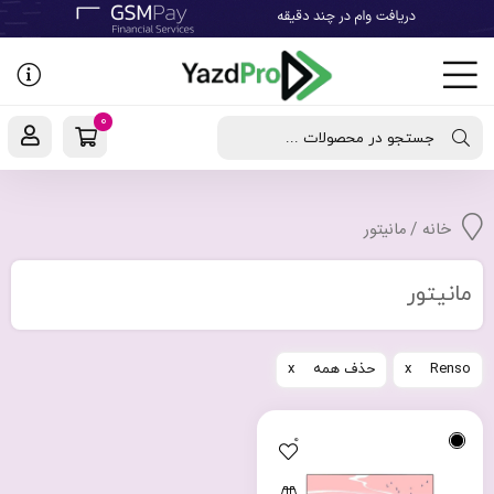
رفتن
به
نوشته‌ها
0
جستجو در محصولات ...
خانه
/ مانیتور
مانیتور
Renso
حذف همه
0