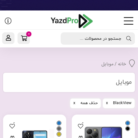
رفتن
به
نوشته‌ها
0
جستجو در محصولات ...
خانه
/ موبایل
موبایل
BlackView
حذف همه
0
0