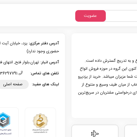
عضویت
آدرس دفتر مرکزی:
حضوری وجود ندارد)
زی یزد فعالیت حرفه‌ای خود در حوزه موبایل را از سال 1386 شروع و به تدریج گسترش داده است.
تهران،بلوار فتح, انتهای فتح 13، پلاک 126 (امکان تحویل حضوری وجو
آدرس انبار:
به کار کرد. هم اکنون این گروه در حوزه فروش انواع
36297791 (035)
تلفن های تماس:
 شما عزیزان میباشد. خرید از یزدپرو
صفحه اصلی
تخاب از میان طیف وسیع و متنوع از
لینک های مفید:
لای درخواستی مشتریان در سریع‌ترین