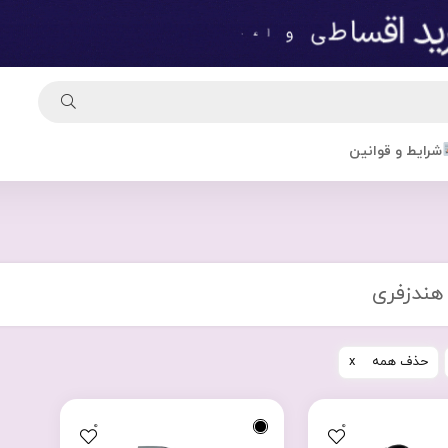
شرایط و قوانین
هندزفری
حذف همه
0
0