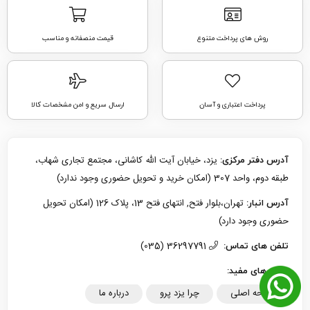
روش های پرداخت متنوع
قیمت منصفانه و مناسب
پرداخت اعتباری و آسان
ارسال سریع و امن مشخصات کالا
یزد، خیابان آیت الله کاشانی، مجتمع تجاری شهاب،
آدرس دفتر مرکزی:
طبقه دوم، واحد 307 (امکان خرید و تحویل حضوری وجود ندارد)
تهران،بلوار فتح, انتهای فتح 13، پلاک 126 (امکان تحویل
آدرس انبار:
حضوری وجود دارد)
36297791 (035)
تلفن های تماس:
لینک های مفید:
صفحه اصلی
چرا یزد پرو
درباره ما