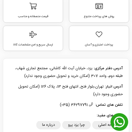
روش های پرداخت متنوع
قیمت منصفانه و مناسب
پرداخت اعتباری و آسان
ارسال سریع و امن مشخصات کالا
یزد، خیابان آیت الله کاشانی، مجتمع تجاری شهاب،
آدرس دفتر مرکزی:
طبقه دوم، واحد 307 (امکان خرید و تحویل حضوری وجود ندارد)
تهران،بلوار فتح, انتهای فتح 13، پلاک 126 (امکان تحویل
آدرس انبار:
حضوری وجود دارد)
36297791 (035)
تلفن های تماس:
لینک های مفید:
صفحه اصلی
چرا یزد پرو
درباره ما