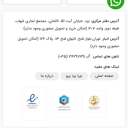
یزد، خیابان آیت الله کاشانی، مجتمع تجاری شهاب،
آدرس دفتر مرکزی:
طبقه دوم، واحد 307 (امکان خرید و تحویل حضوری وجود ندارد)
تهران،بلوار فتح, انتهای فتح 13، پلاک 126 (امکان تحویل
آدرس انبار:
حضوری وجود دارد)
36297791 (035)
تلفن های تماس:
لینک های مفید:
صفحه اصلی
چرا یزد پرو
درباره ما