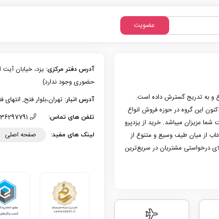
عضویت
آدرس دفتر مرکزی:
حضوری وجود ندارد)
زی یزد فعالیت حرفه‌ای خود در حوزه موبایل را از سال 1386 شروع و به تدریج گسترش داده است.
تهران،بلوار فتح, انتهای فتح 13، پلاک 126 (امکان تحویل حضوری وجو
آدرس انبار:
به کار کرد. هم اکنون این گروه در حوزه فروش انواع
36297791 (035)
تلفن های تماس:
 شما عزیزان میباشد. خرید از یزدپرو
صفحه اصلی
تخاب از میان طیف وسیع و متنوع از
لینک های مفید:
لای درخواستی مشتریان در سریع‌ترین