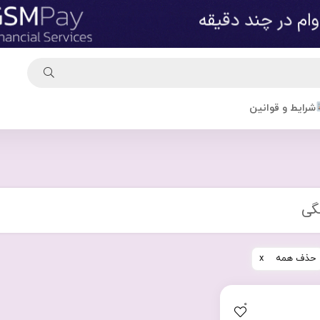
شرایط و قوانین
گی
حذف همه
0