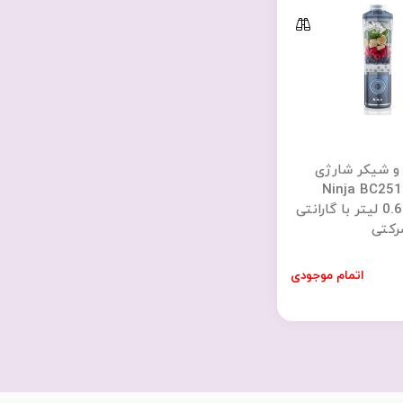
و شیکر شارژی
نینجا مدل Ninja BC251
گنجایش 0.65 لیتر با گارانتی
اتمام موجودی