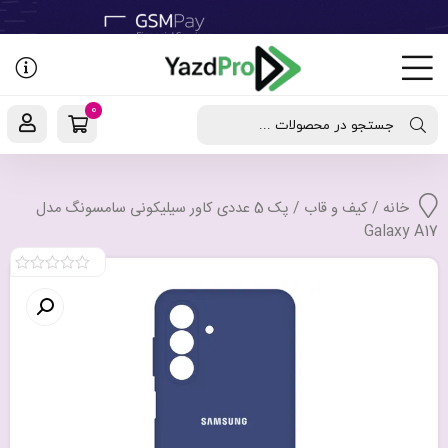
رفتن
به
نوشته‌ها
0
جستجو در محصولات ...
خانه
/
کیف و قاب
/ پک 5 عددی کاور سیلیکونی سامسونگ مدل
Galaxy A17
0
out
of
5