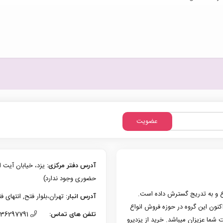
عضویت
آدرس دفتر مرکزی:
حضوری وجود ندارد)
زی یزد فعالیت حرفه‌ای خود در حوزه موبایل را از سال 1386 شروع و به تدریج گسترش داده است.
تهران،بلوار فتح, انتهای فتح 13، پلاک 126 (امکان تحویل حضوری وجو
آدرس انبار:
به کار کرد. هم اکنون این گروه در حوزه فروش انواع
36297791 (035)
تلفن های تماس:
 شما عزیزان میباشد. خرید از یزدپرو