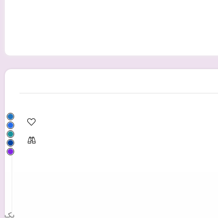
0
پک 5 عددی کاور سیلیکونی اوریجینال سامسونگ مدل Samsung Galaxy A10s