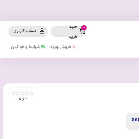
سبد
0
حساب کاربری
خرید
فروش ویژه
شرایط و قوانین
0 از 5
0
out
of
5