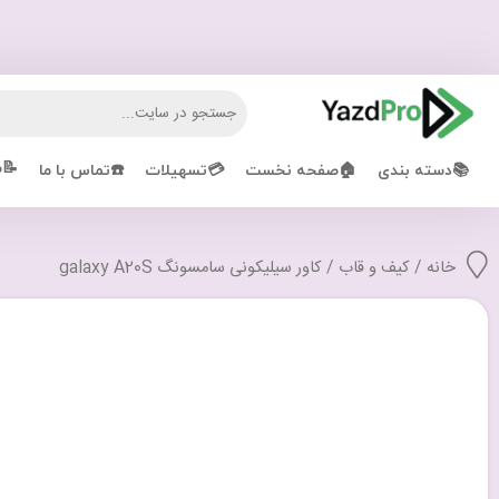
📝ش
📚دسته بندی
🏠صفحه نخست
💳تسهیلات
☎️تماس با ما
خانه
/
کیف و قاب
/ کاور سیلیکونی سامسونگ galaxy A20S