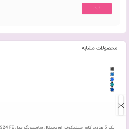
محصولات مشابه
پک 5 عددی کاور سیلیکونی اوریجینال سامسونگ مدل Samsung Galaxy S24 FE