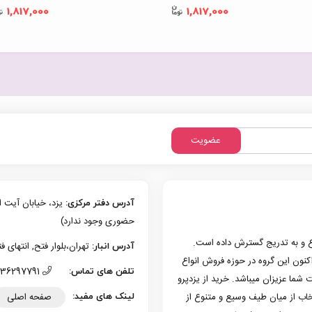
1,817,000
1,817,000
عضویت
آدرس دفتر مرکزی:
حضوری وجود ندارد)
زی یزد فعالیت حرفه‌ای خود در حوزه موبایل را از سال 1386 شروع و به تدریج گسترش داده است.
تهران،بلوار فتح, انتهای فتح 13، پلاک 126 (امکان تحویل حضوری وجو
آدرس انبار:
به کار کرد. هم اکنون این گروه در حوزه فروش انواع
36297791 (035)
تلفن های تماس:
 شما عزیزان میباشد. خرید از یزدپرو
صفحه اصلی
تخاب از میان طیف وسیع و متنوع از
لینک های مفید: