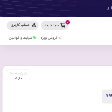
0
حساب کاربری
سبد خرید
فروش ویژه
شرایط و قوانین
0 از 5
0
out
of
5