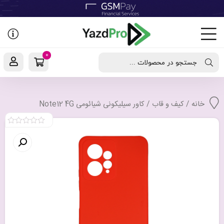
رفتن
به
نوشته‌ها
0
جستجو در محصولات ...
خانه
/
کیف و قاب
/ کاور سیلیکونی شیائومی Note12 4G
0
out
of
5