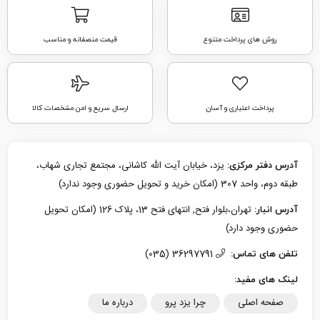
روش های پرداخت متنوع
قیمت منصفانه و مناسب
پرداخت اعتباری و آسان
ارسال سریع و امن مشخصات کالا
یزد، خیابان آیت الله کاشانی، مجتمع تجاری شهاب،
آدرس دفتر مرکزی:
طبقه دوم، واحد 307 (امکان خرید و تحویل حضوری وجود ندارد)
تهران،بلوار فتح, انتهای فتح 13، پلاک 126 (امکان تحویل
آدرس انبار:
حضوری وجود دارد)
36297791 (035)
تلفن های تماس:
لینک های مفید:
صفحه اصلی
چرا یزد پرو
درباره ما