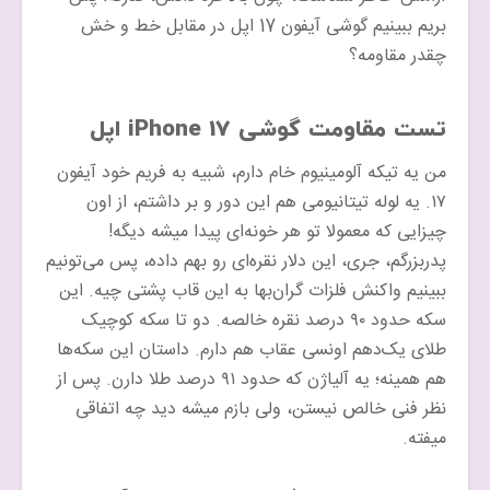
بریم ببینیم گوشی آیفون 17 اپل در مقابل خط و خش
چقدر مقاومه؟
تست مقاومت گوشی iPhone 17 اپل
من یه تیکه آلومینیوم خام دارم، شبیه به فریم خود آیفون
۱۷. یه لوله تیتانیومی هم این دور و بر داشتم، از اون
چیزایی که معمولا تو هر خونه‌ای پیدا میشه دیگه!
پدربزرگم، جری، این دلار نقره‌ای رو بهم داده، پس می‌تونیم
ببینیم واکنش فلزات گران‌بها به این قاب پشتی چیه. این
سکه حدود ۹۰ درصد نقره خالصه. دو تا سکه کوچیک
طلای یک‌دهم اونسی عقاب هم دارم. داستان این سکه‌ها
هم همینه؛ یه آلیاژن که حدود ۹۱ درصد طلا دارن. پس از
نظر فنی خالص نیستن، ولی بازم میشه دید چه اتفاقی
میفته.