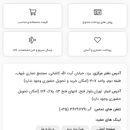
روش های پرداخت متنوع
قیمت منصفانه و مناسب
پرداخت اعتباری و آسان
ارسال سریع و امن مشخصات کالا
یزد، خیابان آیت الله کاشانی، مجتمع تجاری شهاب،
آدرس دفتر مرکزی:
طبقه دوم، واحد 307 (امکان خرید و تحویل حضوری وجود ندارد)
تهران،بلوار فتح, انتهای فتح 13، پلاک 126 (امکان تحویل
آدرس انبار:
حضوری وجود دارد)
36297791 (035)
تلفن های تماس:
لینک های مفید:
صفحه اصلی
چرا یزد پرو
درباره ما