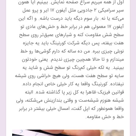
اول از همه میریم سراغ صفحه نمایش. ببینیم آیا همون
سپر سرامیکی ۲ جادویی مثل آیفون ۱۷ ایر و پرو عمل
می‌کنه یا نه. بار سوم دیگه باید درست باشه. و اگه این
آیفون ۱۷ معمولی هم در برابر خط و خش‌های عادی تو
سطح شش مقاومت کنه و شیارهای عمیق‌تر روی سطح
هفت بیفته، پس دیگه شرکت کورنینگ باید یه جایزه
نوبلی چیزی ببره. من ده ساله که دارم گوشی‌ها رو خط
میندازم و تا حالا همچین چیزی ندیدم. یعنی خودتون
ببینید. یه لکه خیلی کم‌رنگ تو سطح شش و شاید یه
سایه تو سطح هفت هست، ولی هیچ خراشی روی شیشه
نیفتاده. کورنینگ واقعا یه کار خیلی خاص انجام داده.
قوانین فیزیک ظاهرا به کل زیر پا گذاشته شده. البته
شیشه هنوزم شیشه‌ست و وقتی بندازینش می‌شکنه، ولی
واقعا همونطور که اپل گفت، امسال خیلی بیشتر در برابر
خط و خش مقاومه.