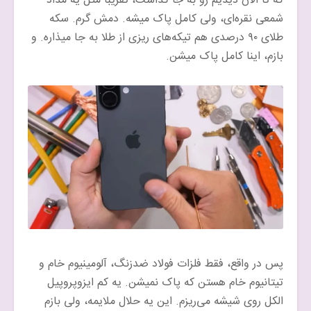
که تا الان دیدیم رو به جا گذاشت، تقریبا مثل یه مداد
شمعی نقره‌ای، ولی کامل پاک میشه. دمش گرم. سکه
طلای ۹۰ درصدی هم تیکه‌های ریزی از طلا به جا میذاره. و
بازم، اینا کامل پاک میشن.
پس در واقع، فقط فلزات فولاد ضدزنگ، آلومینیوم خام و
تیتانیوم خام هستن که پاک نمیشن. یه کم ایزوپروپیل
الکل روی شیشه می‌ریزم. این یه حلال ملایمه، ولی بازم