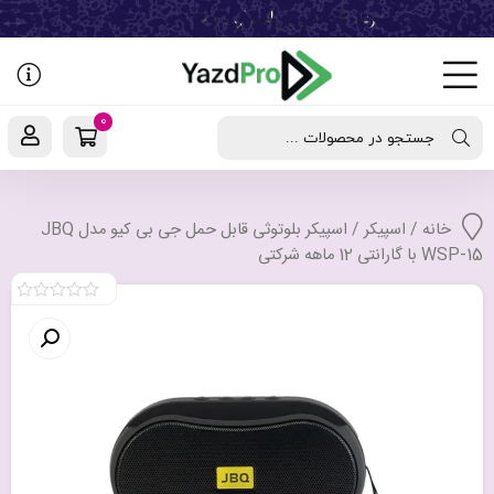
رفتن
به
نوشته‌ها
0
جستجو در محصولات ...
خانه
/
اسپیکر
/ اسپیکر بلوتوثی قابل حمل جی بی کیو مدل JBQ
WSP-15 با گارانتی 12 ماهه شرکتی
0
out
of
5