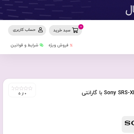
0
حساب کاربری
سبد خرید
فروش ویژه
شرایط و قوانین
اسپیکر بلوتوثی قابل حمل سونی مدل Sony SRS-XP500 با گارانتی
0 از 5
0
out
of
5