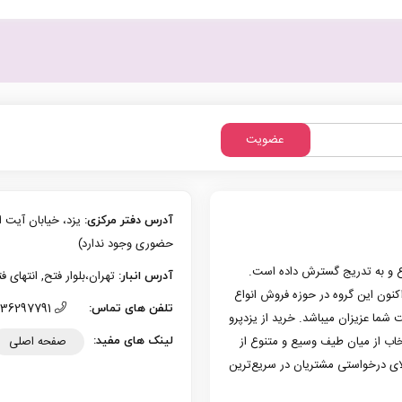
شرکتی
عدد
عضویت
آدرس دفتر مرکزی:
حضوری وجود ندارد)
زی یزد فعالیت حرفه‌ای خود در حوزه موبایل را از سال 1386 شروع و به تدریج گسترش داده است.
تهران،بلوار فتح, انتهای فتح 13، پلاک 126 (امکان تحویل حضوری وجو
آدرس انبار:
به کار کرد. هم اکنون این گروه در حوزه فروش انواع
36297791 (035)
تلفن های تماس:
 شما عزیزان میباشد. خرید از یزدپرو
صفحه اصلی
تخاب از میان طیف وسیع و متنوع از
لینک های مفید:
لای درخواستی مشتریان در سریع‌ترین