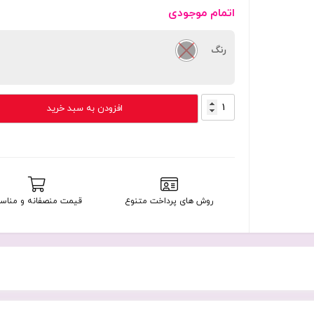
اتمام موجودی
رنگ
اسپیکر
افزودن به سبد خرید
بلوتوثی
قابل
حمل
سونی
مدل
Sony
روش های پرداخت متنوع
قیمت منصفانه و مناس
SRS-
XP500
با
گارانتی
24
ماهه