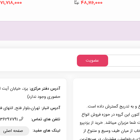
71,718,000
48,616,000
عضویت
آدرس دفتر مرکزی:
حضوری وجود ندارد)
زی یزد فعالیت حرفه‌ای خود در حوزه موبایل را از سال 1386 شروع و به تدریج گسترش داده است.
تهران،بلوار فتح, انتهای فتح 13، پلاک 126 (امکان تحویل حضوری وجو
آدرس انبار:
به کار کرد. هم اکنون این گروه در حوزه فروش انواع
36297791 (035)
تلفن های تماس:
 شما عزیزان میباشد. خرید از یزدپرو
صفحه اصلی
تخاب از میان طیف وسیع و متنوع از
لینک های مفید:
لای درخواستی مشتریان در سریع‌ترین