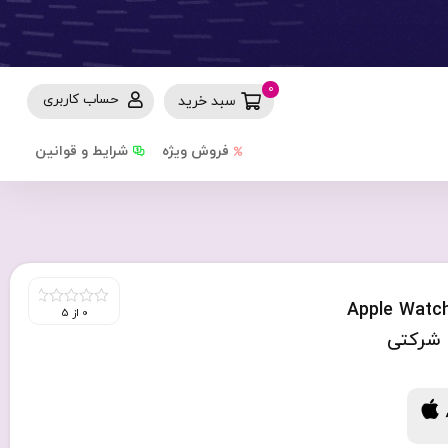
0
حساب کاربری
سبد خرید
فروش ویژه
شرایط و قوانین
Apple Watch Series 
0 از 5
0
out
of
5