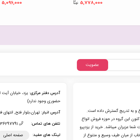
5,096,000
5,778,000
عضویت
آدرس دفتر مرکزی:
حضوری وجود ندارد)
زی یزد فعالیت حرفه‌ای خود در حوزه موبایل را از سال 1386 شروع و به تدریج گسترش داده است.
تهران،بلوار فتح, انتهای فتح 13، پلاک 126 (امکان تحویل حضوری وجو
آدرس انبار:
به کار کرد. هم اکنون این گروه در حوزه فروش انواع
36297791 (035)
تلفن های تماس:
 شما عزیزان میباشد. خرید از یزدپرو
صفحه اصلی
تخاب از میان طیف وسیع و متنوع از
لینک های مفید: