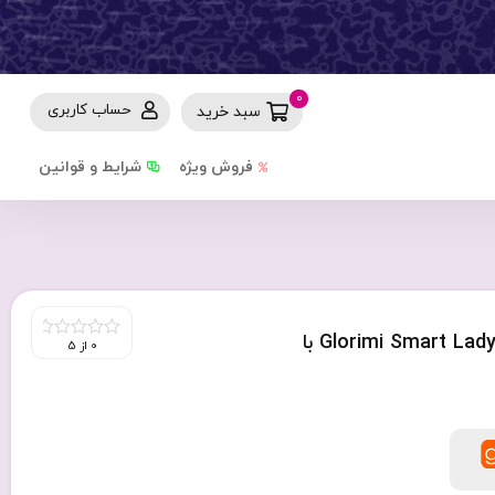
0
حساب کاربری
سبد خرید
فروش ویژه
شرایط و قوانین
ساعت هوشمند گلوریمی مدل Glorimi Smart Lady watch GL1 با
0 از 5
0
out
of
5