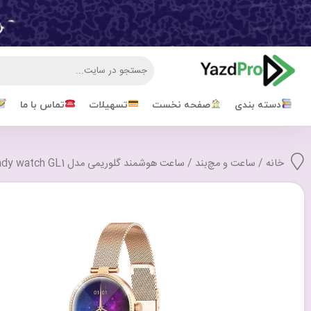
دسته بندی
صفحه نخست
تسهیلات
تماس با ما
خانه
/
ساعت و مچ‌بند
/ ساعت هوشمند گلوریمی مدل Glorimi Smart Lady watch GL1 با گارانتی 18 ماهه شرکتی