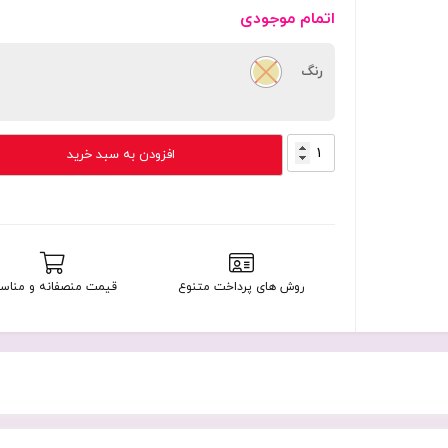
اتمام موجودی
رنگ
ساعت
افزودن به سبد خرید
هوشمند
گلوریمی
مدل
Glorimi
Smart
Lady
روش های پرداخت متنوع
قیمت منصفانه و مناس
watch
GL1
با
گارانتی
18
ماهه