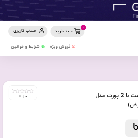
0
حساب کاربری
سبد خرید
فروش ویژه
شرایط و قوانین
شارژر دیواری 20W بودی PD و QC3.0 و فست با 2 پورت مدل
0 از 5
0
out
of
5