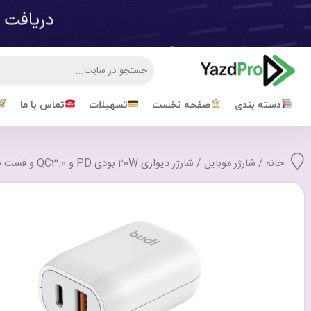
دسته بندی
صفحه نخست
تسهیلات
تماس با ما
خانه
/
شارژر موبایل
/ شارژر دیواری 20W بودی PD و QC3.0 و فست با 2 پورت مدل AC339VEW با گارانتی 18 ماهه (6 ماه تعویض)