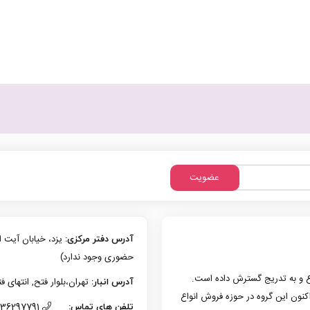
عضویت
آدرس دفتر مرکزی:
حضوری وجود ندارد)
زی یزد فعالیت حرفه‌ای خود در حوزه موبایل را از سال 1386 شروع و به تدریج گسترش داده است.
تهران،بلوار فتح, انتهای فتح 13، پلاک 126 (امکان تحویل حضوری وجو
آدرس انبار:
به کار کرد. هم اکنون این گروه در حوزه فروش انواع
36297791 (035)
تلفن های تماس: