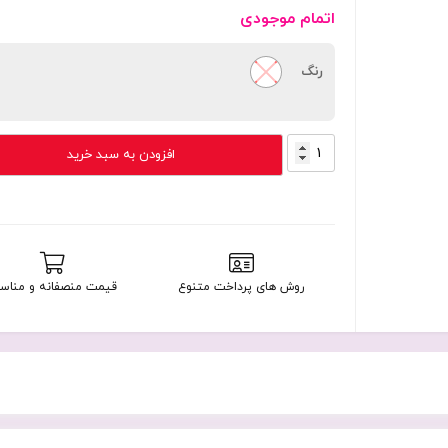
اتمام موجودی
رنگ
شارژر
افزودن به سبد خرید
دیواری
20W
بودی
PD
و
QC3.0
روش های پرداخت متنوع
قیمت منصفانه و مناس
و
فست
با
2
پورت
مدل