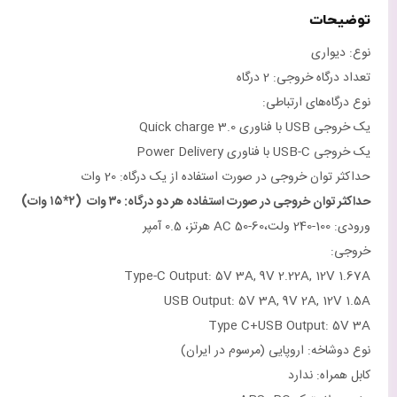
توضیحات
نوع: دیواری
تعداد درگاه خروجی: 2 درگاه
نوع درگاه‌های ارتباطی:
یک خروجی USB با فناوری Quick charge 3.0
یک خروجی USB-C با فناوری Power Delivery
حداکثر توان خروجی در صورت استفاده از یک درگاه: 20 وات
حداکثر توان خروجی در صورت استفاده هر دو درگاه: ۳۰ وات (۲*۱۵ وات)
ورودی: 100-240 ولت،AC 50-60 هرتز، 0.5 آمپر
خروجی:
Type-C Output: 5V 3A, 9V 2.22A, 12V 1.67A
USB Output: 5V 3A, 9V 2A, 12V 1.5A
Type C+USB Output: 5V 3A
نوع دوشاخه: اروپایی (مرسوم در ایران)
کابل همراه: ندارد