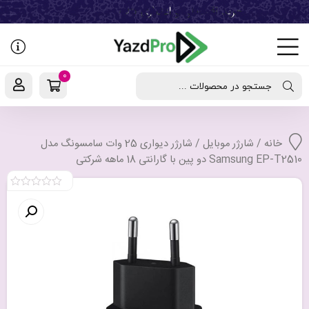
رفتن
به
نوشته‌ها
0
جستجو در محصولات ...
خانه
/
شارژر موبایل
/ شارژر دیواری 25 وات سامسونگ مدل
Samsung EP-T2510 دو پین با گارانتی 18 ماهه شرکتی
0
out
of
5