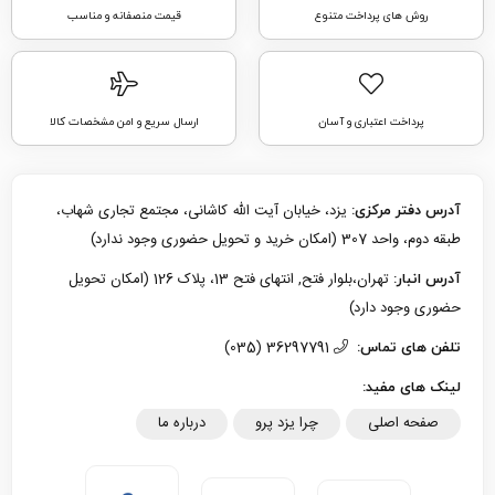
روش های پرداخت متنوع
قیمت منصفانه و مناسب
پرداخت اعتباری و آسان
ارسال سریع و امن مشخصات کالا
یزد، خیابان آیت الله کاشانی، مجتمع تجاری شهاب،
آدرس دفتر مرکزی:
طبقه دوم، واحد 307 (امکان خرید و تحویل حضوری وجود ندارد)
تهران،بلوار فتح, انتهای فتح 13، پلاک 126 (امکان تحویل
آدرس انبار:
حضوری وجود دارد)
36297791 (035)
تلفن های تماس:
لینک های مفید:
صفحه اصلی
چرا یزد پرو
درباره ما