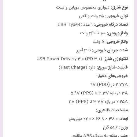
نوع شارژر
:
دیواری مخصوص موبایل و تبلت
توان خروجی
:
25 وات واقعی
تعداد درگاه خروجی
:
1 عدد USB Type-C
ولتاژ ورودی
:
100 تا 240 ولت
ولتاژ خروجی
:
5 ولت
شدت جریان خروجی
:
تا 3 آمپر
تکنولوژی شارژ
:
USB Power Delivery 3.0 (PD 3.0)
قابلیت شارژ سریع
:
دارد (Fast Charge)
خروجی‌های دقیق
:
2.77A در 9V (PDO)
3A در بازه 3.3V تا 5.9V (PPS)
2.25A در بازه 3.3V تا 11V (PPS)
مشخصات ظاهری
:
ابعاد
:
38.0 × 66.9 × 22.0 میلی‌متر
وزن
:
51.6 گرم
جنس بدنه
:
پلاستیک ABS مقاوم