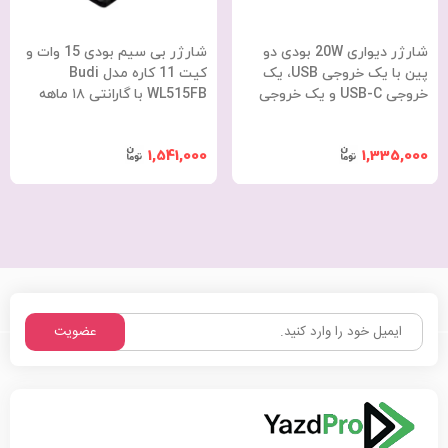
شارژر دیواری 20W بودی دو
شارژر بی سیم بودی 15 وات و
پین با یک خروجی USB، یک
کیت 11 کاره مدل Budi
خروجی USB-C و یک خروجی
WL515FB با گارانتی ۱۸ ماهه
شارژ بی سیم ساعت مدل
شرکتی (۶ ماه تعویض)
AC330WEW با گارانتی 18 ماهه
1,541,000
1,335,000
(6 ماه تعویض)
عضویت