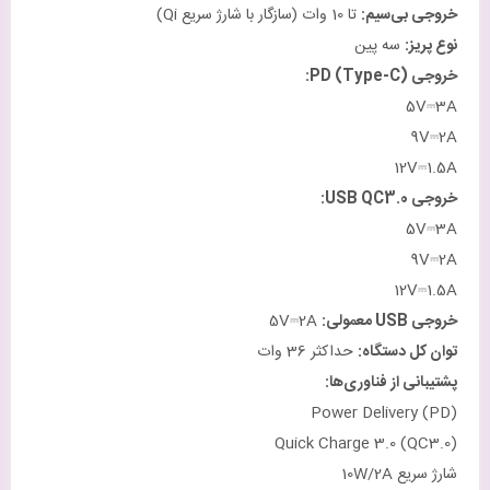
خروجی بی‌سیم
:
تا 10 وات (سازگار با شارژ سریع Qi)
نوع پریز:
سه پین
خروجی
PD (Type-C):
5V⎓3A
9V⎓2A
12V⎓1.5A
خروجی
USB QC3.0:
5V⎓3A
9V⎓2A
12V⎓1.5A
خروجی
USB
معمولی
:
5V⎓2A
توان کل دستگاه
:
حداکثر 36 وات
پشتیبانی از فناوری‌ها
:
Power Delivery (PD)
Quick Charge 3.0 (QC3.0)
شارژ سریع 10W/2A