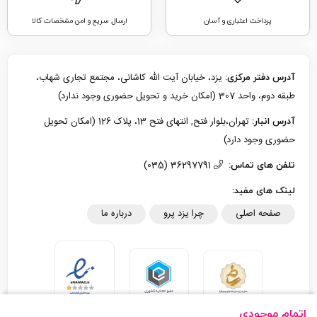
پرداخت اعتباری و آسان
ارسال سریع و امن مشخصات کالا
یزد، خیابان آیت الله کاشانی، مجتمع تجاری شهاب،
آدرس دفتر مرکزی:
طبقه دوم، واحد 307 (امکان خرید و تحویل حضوری وجود ندارد)
تهران،بلوار فتح, انتهای فتح 13، پلاک 126 (امکان تحویل
آدرس انبار:
حضوری وجود دارد)
36297791 (035)
تلفن های تماس:
لینک های مفید:
صفحه اصلی
چرا یزد پرو
درباره ما
اتمام موجودی