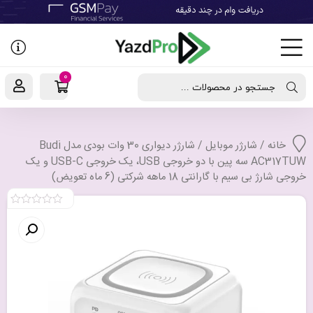
رفتن
به
نوشته‌ها
0
جستجو در محصولات ...
خانه
/
شارژر موبایل
/ شارژر دیواری 30 وات بودی مدل Budi
AC317TUW سه پین با دو خروجی USB، یک خروجی USB-C و یک
خروجی شارژ بی سیم با گارانتی 18 ماهه شرکتی (6 ماه تعویض)
0
out
of
5