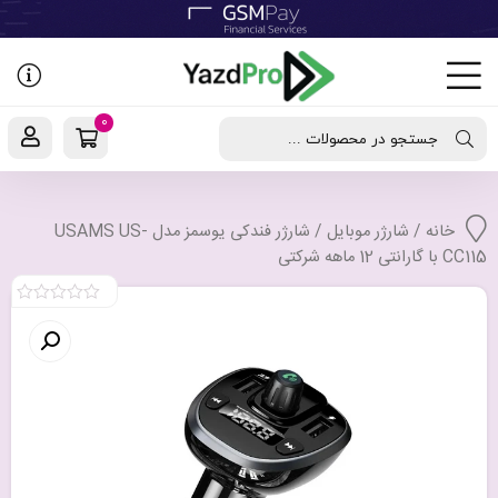
رفتن
به
نوشته‌ها
0
جستجو در محصولات ...
خانه
/
شارژر موبایل
/ شارژر فندکی یوسمز مدل USAMS US-
CC115 با گارانتی 12 ماهه شرکتی
0
out
of
5