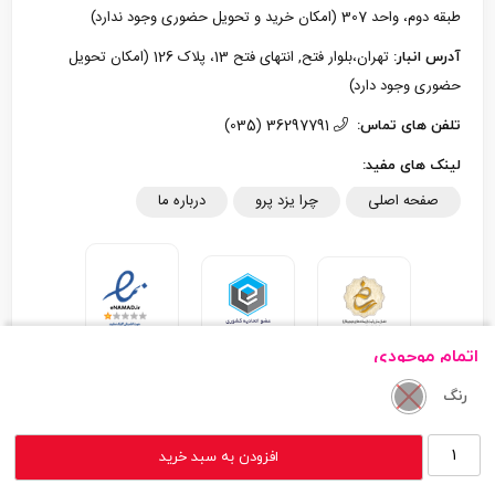
طبقه دوم، واحد 307 (امکان خرید و تحویل حضوری وجود ندارد)
تهران،بلوار فتح, انتهای فتح 13، پلاک 126 (امکان تحویل
آدرس انبار:
حضوری وجود دارد)
36297791 (035)
تلفن های تماس:
لینک های مفید:
صفحه اصلی
چرا یزد پرو
درباره ما
اتمام موجودی
رنگ
تمام حقوق مادی و معنوی این سایت متعلق به یزد پرو می‌باشد.
شارژر
افزودن به سبد خرید
طراحی سایت - گروه نرم افزاری چابک
فندکی