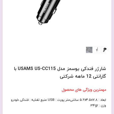
شارژر فندکی یوسمز مدل USAMS US-CC115 با
گارانتی 12 ماهه شرکتی
مهمترین ویژگی های محصول
ابعاد : ۵.۲x۴.۵x۷.۸ سانتی‌متر پورت : USB منبع تغذیه : فندکی خودرو
وزن : 34gr