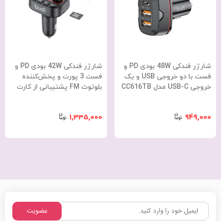
شارژر فندکی 48W بودی PD و
شارژر فندکی 42W بودی PD و
فست با دو خروجی USB و یک
فست 3 پورت و پخش‌کننده
خروجی USB-C مدل CC616TB
بلوتوث FM پشتیبانی از کارت
با گارانتی 18 ماهه (6 ماه
حافظه مدل CCT19B با گارانتی
تعویض)
18 ماهه (6 ماه تعویض)
1,335,000
949,000
عضویت