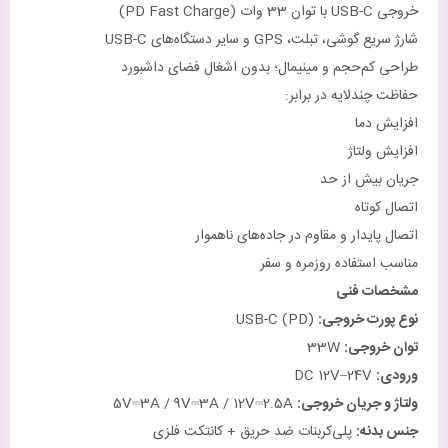
خروجی USB-C با توان 33 وات (PD Fast Charge)
شارژ سریع گوشی، تبلت، GPS و سایر دستگاه‌های USB-C
طراحی کم‌حجم و مینیمال؛ بدون اشغال فضای داشبورد
حفاظت چندلایه در برابر:
افزایش دما
افزایش ولتاژ
جریان بیش از حد
اتصال کوتاه
اتصال پایدار و مقاوم در جاده‌های ناهموار
مناسب استفاده روزمره و سفر
مشخصات فنی
نوع پورت خروجی
:
USB-C (PD)
توان خروجی
:
33W
ورودی
:
DC 12V–24V
ولتاژ و جریان خروجی
:
5V⎓3A / 9V⎓3A / 12V⎓2.5A
جنس بدنه
:
پلی‌کربنات ضد حریق + کانتکت فلزی