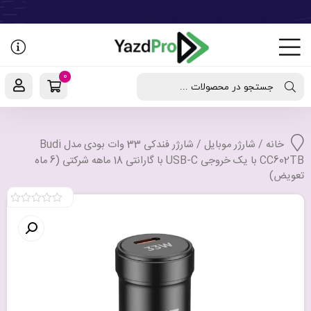
رفتن
به
نوشته‌ها
0
جستجو در محصولات ...
خانه
/
شارژر موبایل
/ شارژر فندکی 33 وات بودی مدل Budi
CC602TB با یک خروجی USB-C با گارانتی 18 ماهه شرکتی (6 ماه
تعویض)
0
out
of
5