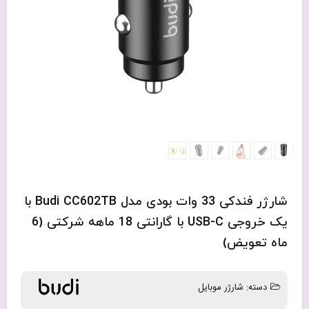
شارژر فندکی 33 وات بودی مدل Budi CC602TB با
یک خروجی USB-C با گارانتی 18 ماهه شرکتی (6
ماه تعویض)
دسته:
شارژر موبایل