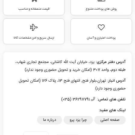
روش های پرداخت متنوع
قیمت منصفانه و مناسب
پرداخت اعتباری و آسان
ارسال سریع و امن مشخصات کالا
یزد، خیابان آیت الله کاشانی، مجتمع تجاری شهاب،
آدرس دفتر مرکزی:
طبقه دوم، واحد 307 (امکان خرید و تحویل حضوری وجود ندارد)
تهران،بلوار فتح, انتهای فتح 13، پلاک 126 (امکان تحویل
آدرس انبار:
حضوری وجود دارد)
36297791 (035)
تلفن های تماس:
لینک های مفید:
صفحه اصلی
چرا یزد پرو
درباره ما