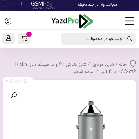
رفتن
به
نوشته‌ها
0
جستجو در محصولات ...
خانه
/
شارژر موبایل
/ شارژ فندکی 43 وات هیسکا مدل Hiska
HCC-316 با گارانتی 12 ماهه شرکتی
0
out
of
5