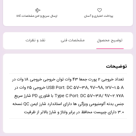
پرداخت اعتباری و آسان
ارسال سریع و امن مشخصات کالا
توضیح محصول
مشخصات فنی
نقد و نظرات
توضیحات
تعداد خروجی 2 پورت جمعا 43 وات توان خروجی خروجی 18 وات در
USB Port: DC 5V~3A, 9V~9A, 12V~1.5 A خروجی 25 وات در
Type C Port: DC 5V~3A/ 9V~2.77A با فناوری PD شارژ سریع
جنس بدنه آلومنیومی ویژگی ها دارای استاندارد شارز ایمن QC نسخه
3.0 دارای چیپست محافظ در برابر ولتاژ و شارژ بالاتر از ظرفیت