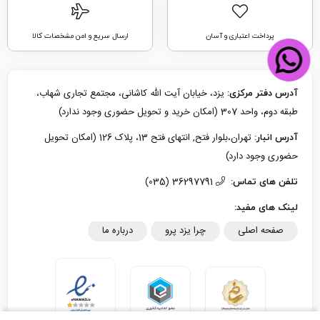
پرداخت اعتباری و آسان
ارسال سریع و امن مشخصات کالا
یزد، خیابان آیت الله کاشانی، مجتمع تجاری شهاب،
آدرس دفتر مرکزی:
طبقه دوم، واحد 307 (امکان خرید و تحویل حضوری وجود ندارد)
تهران،بلوار فتح, انتهای فتح 13، پلاک 126 (امکان تحویل
آدرس انبار:
حضوری وجود دارد)
36297791 (035)
تلفن های تماس:
لینک های مفید:
صفحه اصلی
چرا یزد پرو
درباره ما