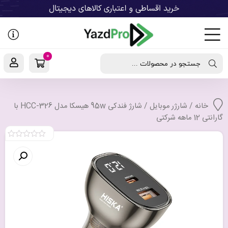
رفتن
به
نوشته‌ها
0
جستجو در محصولات ...
خانه
/
شارژر موبایل
/ شارژ فندکی 95w هیسکا مدل HCC-326 با
گارانتی 12 ماهه شرکتی
0
out
of
5