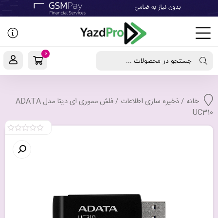
رفتن
به
نوشته‌ها
0
جستجو در محصولات ...
خانه
/
ذخیره سازی اطلاعات
/ فلش مموری ای دیتا مدل ADATA
UC310
0
out
of
5