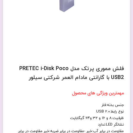
فلش مموری پرتک مدل PRETEC i-Disk Poco
USB2 با گارانتی مادام العمر شرکتی سیلور
مهمترین ویژگی های محصول
جنس بدنه:فلز
نوع رابط:USB 2.0
ظرفیت:8 و 16 و 32 و64 گیگابایت
نشانگر LED:ندارد
مقاومت در برابر آب:خیر -مقاومت در برابر ضربه:خیر مقاومت در برابر