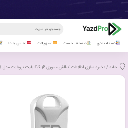
دسته بندی
صفحه نخست
تسهیلات
تماس با ما
خانه
/
ذخیره سازی اطلاعات
/ فلش مموری 16 گیگابایت تروبایت مدل Truebyte Trust با گارانتی مادام العمر شرکتی