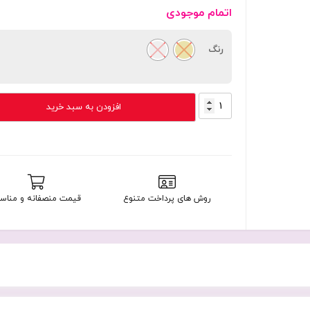
اتمام موجودی
رنگ
فلش
افزودن به سبد خرید
مموری
16
گیگابایت
تروبایت
مدل
Truebyte
روش های پرداخت متنوع
قیمت منصفانه و مناس
Trust
با
گارانتی
مادام
العمر
شرکتی