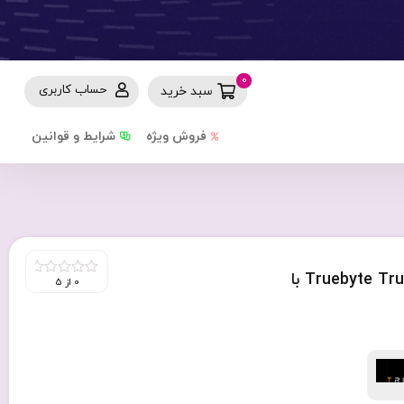
0
حساب کاربری
سبد خرید
فروش ویژه
شرایط و قوانین
فلش مموری 16 گیگابایت تروبایت مدل Truebyte Trust با
0 از 5
0
out
of
5