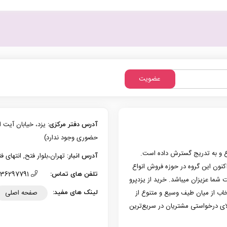
عدد
عضویت
آدرس دفتر مرکزی:
حضوری وجود ندارد)
زی یزد فعالیت حرفه‌ای خود در حوزه موبایل را از سال 1386 شروع و به تدریج گسترش داده است.
تهران،بلوار فتح, انتهای فتح 13، پلاک 126 (امکان تحویل حضوری وجو
آدرس انبار:
به کار کرد. هم اکنون این گروه در حوزه فروش انواع
36297791 (035)
تلفن های تماس:
 شما عزیزان میباشد. خرید از یزدپرو
صفحه اصلی
تخاب از میان طیف وسیع و متنوع از
لینک های مفید:
لای درخواستی مشتریان در سریع‌ترین