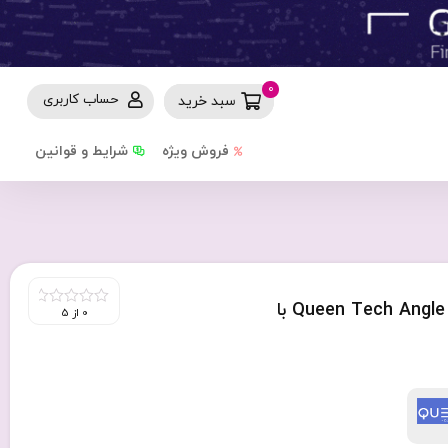
0
حساب کاربری
سبد خرید
فروش ویژه
شرایط و قوانین
فلش مموری 16 گیگابایت کویین تک مدل Queen Tech Angle با
0 از 5
0
out
of
5