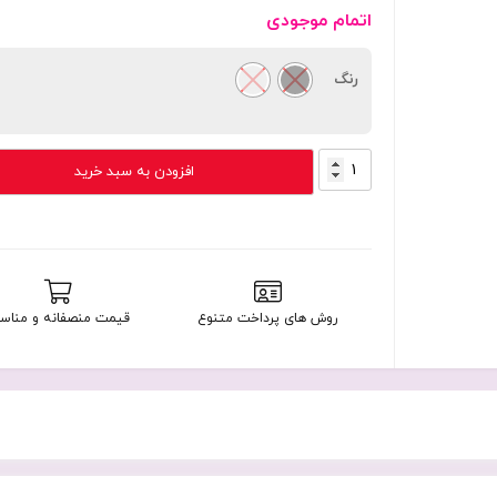
اتمام موجودی
رنگ
فلش
افزودن به سبد خرید
مموری
16
گیگابایت
کویین
تک
مدل
روش های پرداخت متنوع
قیمت منصفانه و مناس
Queen
Tech
Angle
با
گارانتی
مادام