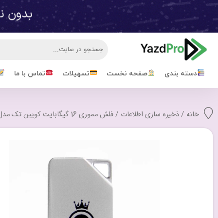
دسته بندی
صفحه نخست
تسهیلات
تماس با ما
خانه
/
ذخیره سازی اطلاعات
/ فلش مموری 16 گیگابایت کویین تک مدل Queen Tech Angle با گارانتی مادام العمر شرکتی