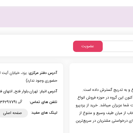
العمر
شرکتی
عدد
عضویت
آدرس دفتر مرکزی:
حضوری وجود ندارد)
زی یزد فعالیت حرفه‌ای خود در حوزه موبایل را از سال 1386 شروع و به تدریج گسترش داده است.
تهران،بلوار فتح, انتهای فتح 13، پلاک 126 (امکان تحویل حضوری وجو
آدرس انبار:
به کار کرد. هم اکنون این گروه در حوزه فروش انواع
36297791 (035)
تلفن های تماس:
 شما عزیزان میباشد. خرید از یزدپرو
صفحه اصلی
تخاب از میان طیف وسیع و متنوع از
لینک های مفید:
لای درخواستی مشتریان در سریع‌ترین