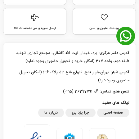
پرداخت اعتباری و آسان
ارسال سریع و امن مشخصات کالا
یزد، خیابان آیت الله کاشانی، مجتمع تجاری شهاب،
آدرس دفتر مرکزی:
طبقه دوم، واحد 307 (امکان خرید و تحویل حضوری وجود ندارد)
تهران،بلوار فتح, انتهای فتح 13، پلاک 126 (امکان تحویل
آدرس انبار:
حضوری وجود دارد)
36297791 (035)
تلفن های تماس:
لینک های مفید:
صفحه اصلی
چرا یزد پرو
درباره ما