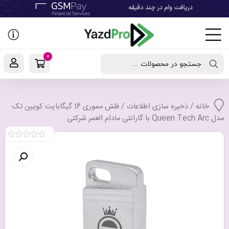
رفتن
به
نوشته‌ها
0
جستجو در محصولات ...
خانه
/
ذخیره سازی اطلاعات
/ فلش مموری 16 گیگابایت کویین تک
مدل Queen Tech Arc با گارانتی مادام العمر شرکتی
0
out
of
5