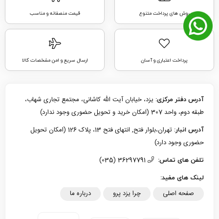
روش های پرداخت متنوع
قیمت منصفانه و مناسب
پرداخت اعتباری و آسان
ارسال سریع و امن مشخصات کالا
یزد، خیابان آیت الله کاشانی، مجتمع تجاری شهاب،
آدرس دفتر مرکزی:
طبقه دوم، واحد 307 (امکان خرید و تحویل حضوری وجود ندارد)
تهران،بلوار فتح, انتهای فتح 13، پلاک 126 (امکان تحویل
آدرس انبار:
حضوری وجود دارد)
36297791 (035)
تلفن های تماس:
لینک های مفید:
صفحه اصلی
چرا یزد پرو
درباره ما