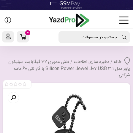
رفتن
به
نوشته‌ها
0
جستجو در محصولات ...
خانه
/
ذخیره سازی اطلاعات
/ فلش مموری 32 گیگابایت سیلیکون
پاور مدل Silicon Power Jewel J07 USB 3.1 با گارانتی 60 ماهه
شرکتی
0
out
of
5