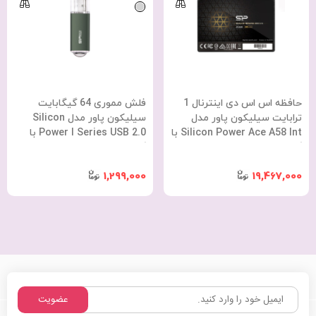
حافظه اس اس دی اینترنال 1
فلش مموری 64 گیگابایت
ترابایت سیلیکون پاور مدل
سیلیکون پاور مدل Silicon
Silicon Power Ace A58 Int با
Power I Series USB 2.0 با
گارانتی 36 ماهه شرکتی
گارانتی 60 ماهه شرکتی
1,299,000
19,467,000
عضویت