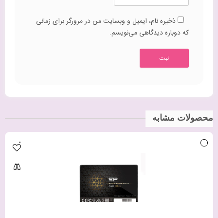
پرداخت اعتباری و آسان
ارسال سریع و امن مشخصات کالا
یزد، خیابان آیت الله کاشانی، مجتمع تجاری شهاب،
آدرس دفتر مرکزی:
طبقه دوم، واحد 307 (امکان خرید و تحویل حضوری وجود ندارد)
تهران،بلوار فتح, انتهای فتح 13، پلاک 126 (امکان تحویل
آدرس انبار:
حضوری وجود دارد)
36297791 (035)
تلفن های تماس:
لینک های مفید:
صفحه اصلی
چرا یزد پرو
درباره ما