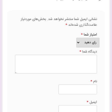
گروه موبایل مرکزی یزد فعالیت حرفه‌ای خود در حوزه موبایل را از سال
1386 شروع و به تدریج گسترش داده است. خدمات آنلاین این گروه از
سال 1402 از طریق وبسایت یزدپرو آغاز به کار کرد. هم اکنون این گروه در
حوزه فروش انواع موبایل، لوازم جانبی موبایل و گستره‌ای دیگر از
محصولات، بصورت آنلاین در خدمت شما عزیزان میباشد. خرید از یزدپرو
امکانات و ویژگی‌هایی همچون تنوع در کالا و برند، شیوه‌های متنوع
پرداخت و انتخاب از میان طیف وسیع و متنوع از رنگ و مدل در اختیار
مشتریان قرار می‌دهد. ارسال سریع کالا باعث می‌شود که کالای درخواستی
مشتریان در سریع‌ترین زمان ممکن به دست آن‌ها برسد.
روش های پرداخت متنوع
قیمت منصفانه و مناسب