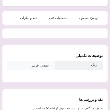
حافظه اس اس دی اینترنال 1
فلش مموری 64 گیگابایت
ترابایت سیلیکون پاور مدل
سیلیکون پاور مدل Silicon
Silicon Power Ace A58 Int با
Power I Series USB 2.0 با
گارانتی 36 ماهه شرکتی
گارانتی 60 ماهه شرکتی
1,299,000
19,467,000
عضویت