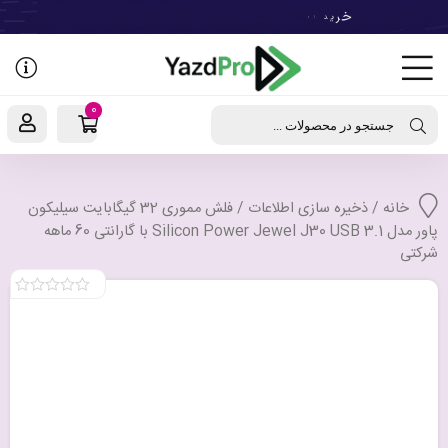
رفتن
به
نوشته‌ها
0
جستجو در محصولات ...
خانه
/
ذخیره سازی اطلاعات
/ فلش مموری 32 گیگابایت سیلیکون
پاور مدل Silicon Power Jewel J30 USB 3.1 با گارانتی 60 ماهه
شرکتی
0
out
of
5