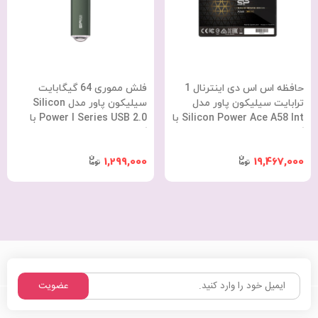
حافظه اس اس دی اینترنال 1
فلش مموری 64 گیگابایت
ترابایت سیلیکون پاور مدل
سیلیکون پاور مدل Silicon
Silicon Power Ace A58 Int با
Power I Series USB 2.0 با
گارانتی 36 ماهه شرکتی
گارانتی 60 ماهه شرکتی
1,299,000
19,467,000
عضویت