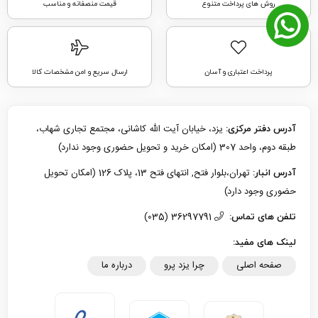
روش های پرداخت متنوع
قیمت منصفانه و مناسب
پرداخت اعتباری و آسان
ارسال سریع و امن مشخصات کالا
یزد، خیابان آیت الله کاشانی، مجتمع تجاری شهاب،
آدرس دفتر مرکزی:
طبقه دوم، واحد 307 (امکان خرید و تحویل حضوری وجود ندارد)
تهران،بلوار فتح, انتهای فتح 13، پلاک 126 (امکان تحویل
آدرس انبار:
حضوری وجود دارد)
36297791 (035)
تلفن های تماس:
لینک های مفید:
صفحه اصلی
چرا یزد پرو
درباره ما