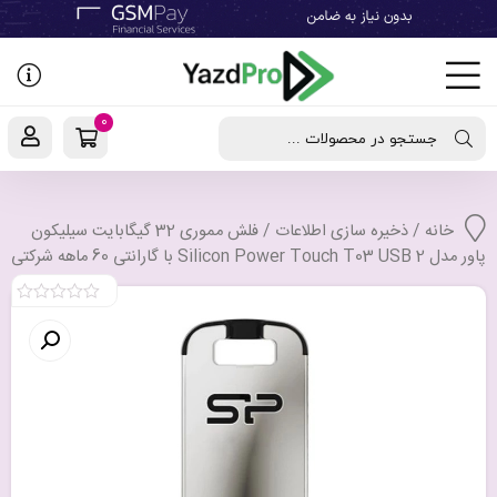
رفتن
به
نوشته‌ها
0
جستجو در محصولات ...
خانه
/
ذخیره سازی اطلاعات
/ فلش مموری 32 گیگابایت سیلیکون
پاور مدل Silicon Power Touch T03 USB 2 با گارانتی 60 ماهه شرکتی
0
out
of
5