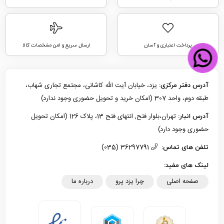
پرداخت اعتباری و آسان
ارسال سریع و امن مشخصات کالا
یزد، خیابان آیت الله کاشانی، مجتمع تجاری شهاب،
آدرس دفتر مرکزی:
طبقه دوم، واحد 307 (امکان خرید و تحویل حضوری وجود ندارد)
تهران،بلوار فتح, انتهای فتح 13، پلاک 126 (امکان تحویل
آدرس انبار:
حضوری وجود دارد)
36297791 (035)
تلفن های تماس:
لینک های مفید:
صفحه اصلی
چرا یزد پرو
درباره ما