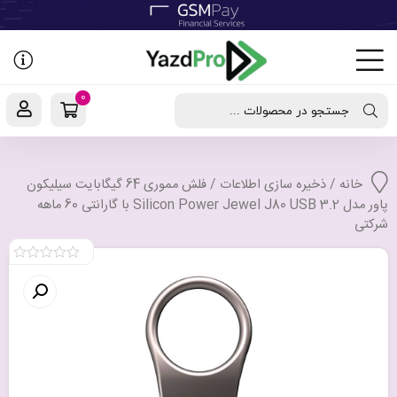
رفتن
به
نوشته‌ها
0
جستجو در محصولات ...
خانه
/
ذخیره سازی اطلاعات
/ فلش مموری 64 گیگابایت سیلیکون
پاور مدل Silicon Power Jewel J80 USB 3.2 با گارانتی 60 ماهه
شرکتی
0
out
of
5