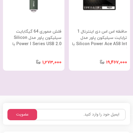
حافظه اس اس دی اینترنال 1
فلش مموری 64 گیگابایت
ترابایت سیلیکون پاور مدل
سیلیکون پاور مدل Silicon
Silicon Power Ace A58 Int با
Power I Series USB 2.0 با
گارانتی 36 ماهه شرکتی
گارانتی 60 ماهه شرکتی
1,273,000
19,467,000
عضویت