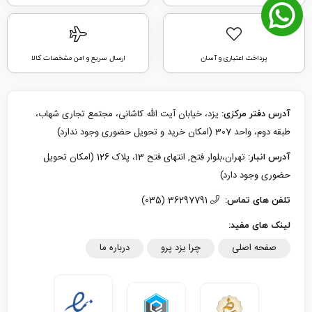
پرداخت اعتباری و آسان
ارسال سریع و امن مشخصات کالا
یزد، خیابان آیت الله کاشانی، مجتمع تجاری شهاب،
آدرس دفتر مرکزی:
طبقه دوم، واحد 307 (امکان خرید و تحویل حضوری وجود ندارد)
تهران،بلوار فتح, انتهای فتح 13، پلاک 126 (امکان تحویل
آدرس انبار:
حضوری وجود دارد)
36297791 (035)
تلفن های تماس:
لینک های مفید:
صفحه اصلی
چرا یزد پرو
درباره ما