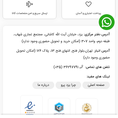
پرداخت اعتباری و آسان
ارسال سریع و امن مشخصات کالا
یزد، خیابان آیت الله کاشانی، مجتمع تجاری شهاب،
آدرس دفتر مرکزی:
طبقه دوم، واحد 307 (امکان خرید و تحویل حضوری وجود ندارد)
تهران،بلوار فتح, انتهای فتح 13، پلاک 126 (امکان تحویل
آدرس انبار:
حضوری وجود دارد)
36297791 (035)
تلفن های تماس:
لینک های مفید:
صفحه اصلی
چرا یزد پرو
درباره ما