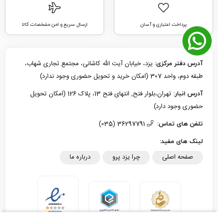
پرداخت اعتباری و آسان
ارسال سریع و امن مشخصات کالا
یزد، خیابان آیت الله کاشانی، مجتمع تجاری شهاب،
آدرس دفتر مرکزی:
طبقه دوم، واحد 307 (امکان خرید و تحویل حضوری وجود ندارد)
تهران،بلوار فتح, انتهای فتح 13، پلاک 126 (امکان تحویل
آدرس انبار:
حضوری وجود دارد)
36297791 (035)
تلفن های تماس:
لینک های مفید:
صفحه اصلی
چرا یزد پرو
درباره ما