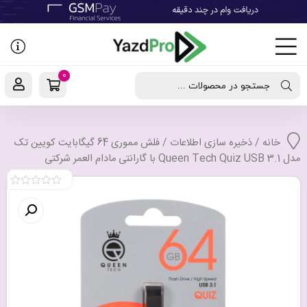
رفتن
به
نوشته‌ها
0
جستجو در محصولات ...
خانه
/
ذخیره سازی اطلاعات
/ فلش مموری 64 گیگابایت کویین تک
مدل Queen Tech Quiz USB 3.1 با گارانتی مادام العمر شرکتی
0
out
of
5