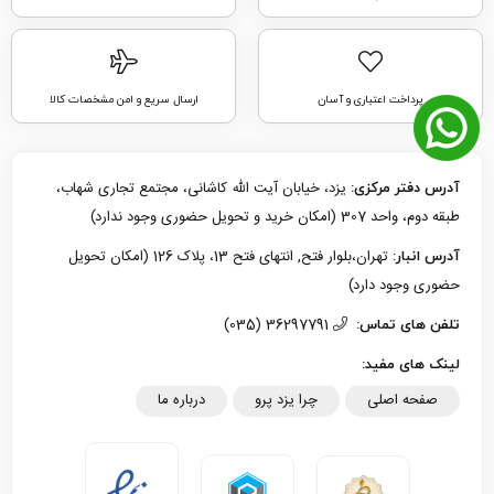
پرداخت اعتباری و آسان
ارسال سریع و امن مشخصات کالا
یزد، خیابان آیت الله کاشانی، مجتمع تجاری شهاب،
آدرس دفتر مرکزی:
طبقه دوم، واحد 307 (امکان خرید و تحویل حضوری وجود ندارد)
تهران،بلوار فتح, انتهای فتح 13، پلاک 126 (امکان تحویل
آدرس انبار:
حضوری وجود دارد)
36297791 (035)
تلفن های تماس:
لینک های مفید:
صفحه اصلی
چرا یزد پرو
درباره ما