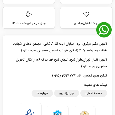
پرداخت اعتباری و آسان
ارسال سریع و امن مشخصات کالا
یزد، خیابان آیت الله کاشانی، مجتمع تجاری شهاب،
آدرس دفتر مرکزی:
طبقه دوم، واحد 307 (امکان خرید و تحویل حضوری وجود ندارد)
تهران،بلوار فتح, انتهای فتح 13، پلاک 126 (امکان تحویل
آدرس انبار:
حضوری وجود دارد)
36297791 (035)
تلفن های تماس:
لینک های مفید:
صفحه اصلی
چرا یزد پرو
درباره ما