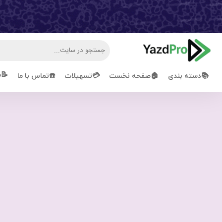
📝ش
📚دسته بندی
🏠صفحه نخست
💳تسهیلات
☎️تماس با ما