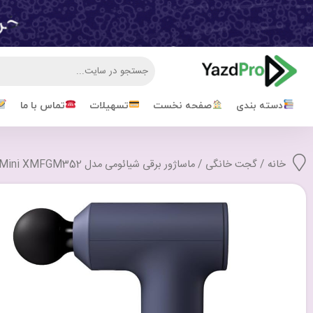
دسته بندی
صفحه نخست
تسهیلات
تماس با ما
خانه
/
گجت خانگی
/ ماساژور برقی شیائومی مدل Xiaomi Massage Gun Mini XMFGM352