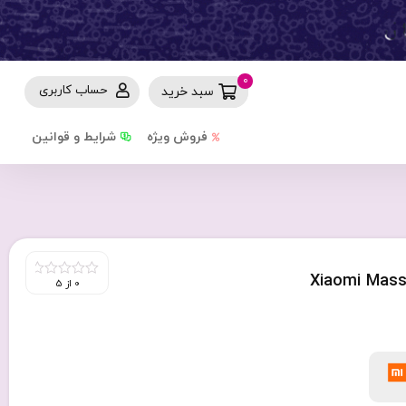
0
حساب کاربری
سبد خرید
فروش ویژه
شرایط و قوانین
Xiaomi Massage Gun Mini
0 از 5
0
out
of
5