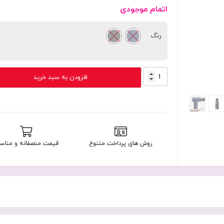
اتمام موجودی
رنگ
ماساژور
افزودن به سبد خرید
برقی
شیائومی
مدل
Xiaomi
Massage
Gun
روش های پرداخت متنوع
قیمت منصفانه و مناس
Mini
XMFGM352
عدد