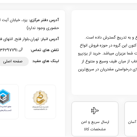
آدرس دفتر مرکزی:
حضوری وجود ندارد)
زی یزد فعالیت حرفه‌ای خود در حوزه موبایل را از سال 1386 شروع و به تدریج گسترش داده است.
تهران،بلوار فتح, انتهای فتح 13، پلاک 126 (امکان تحویل حضوری وجو
آدرس انبار:
به کار کرد. هم اکنون این گروه در حوزه فروش انواع
36297791 (035)
تلفن های تماس:
 شما عزیزان میباشد. خرید از یزدپرو
صفحه اصلی
تخاب از میان طیف وسیع و متنوع از
لینک های مفید:
لای درخواستی مشتریان در سریع‌ترین
 آسان
ارسال سریع و امن
مشخصات کالا