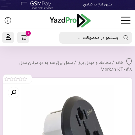
رفتن
به
نوشته‌ها
0
جستجو در محصولات ...
خانه
/
محافظ و مبدل برق
/ مبدل برق سه به دو مرکان مدل
Merkan KT-168
0
out
of
5