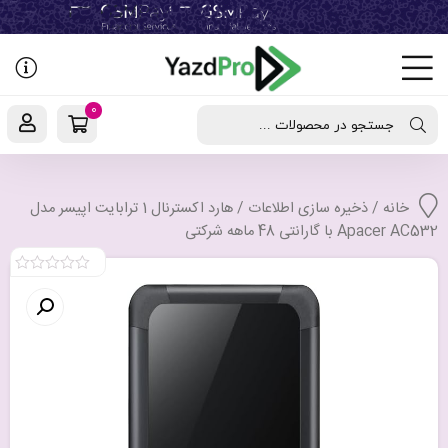
رفتن
به
نوشته‌ها
0
جستجو در محصولات ...
خانه
/
ذخیره سازی اطلاعات
/ هارد اکسترنال 1 ترابایت اپیسر مدل
Apacer AC532 با گارانتی 48 ماهه شرکتی
0
out
of
5